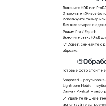
Включите HDR или ProRA
Отключите «Живое фот
Используйте таймер или
Для аксессуаров и одеж
Режим Pro / Expert:
Включите сетку (Grid) д
💡 Совет: снимайте с 
обрезке.
🎨Обраб
Готовые фото стоит не
Snapseed — регулировка 
Lightroom Mobile — глуб
Canva / Pixelcut — инфо
📌 Удалите лишние тен
используйте встроенны