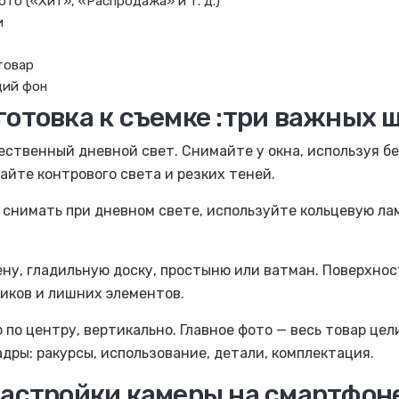
ото («Хит», «Распродажа» и т. д.)
и
товар
щий фон
готовка к съемке :три важных 
ественный дневной свет. Снимайте у окна, используя б
гайте контрового света и резких теней.
снимать при дневном свете, используйте кольцевую ла
ну, гладильную доску, простыню или ватман. Поверхно
ликов и лишних элементов.
по центру, вертикально. Главное фото — весь товар цели
адры: ракурсы, использование, детали, комплектация.
астройки камеры на смартфон