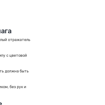
шага
елый отражатель
мпу с цветовой
сть должна быть
ком, без рук и
е