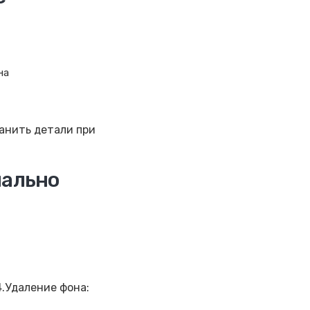
на
ранить детали при
нально
4.Удаление фона: