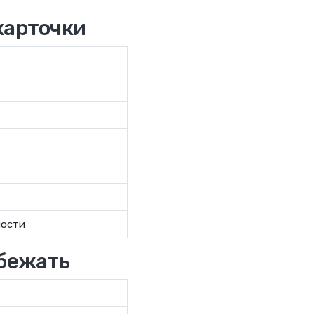
карточки
ности
збежать