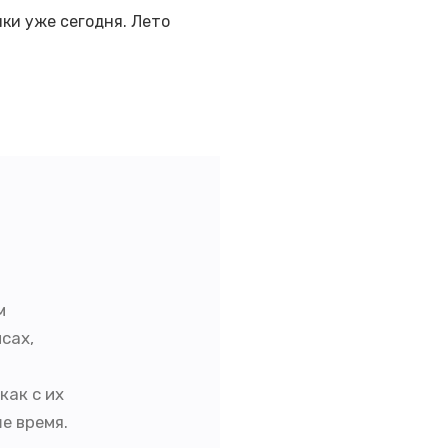
ки уже сегодня. Лето
м
сах,
как с их
е время.