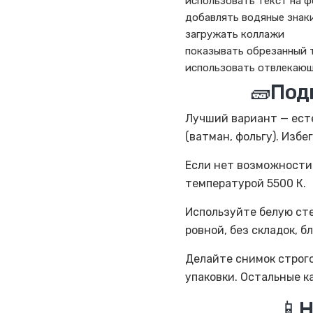
использовать текст на ф
добавлять водяные знак
загружать коллажи
показывать обрезанный 
использовать отвлекаю
🧱Под
Лучший вариант — ест
(ватман, фольгу). Избе
Если нет возможности 
температурой 5500 К.
Используйте белую сте
ровной, без складок, б
Делайте снимок строго 
упаковки. Остальные к
📱Н