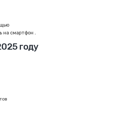
ощью
ь на смартфон .
2025 году
етов